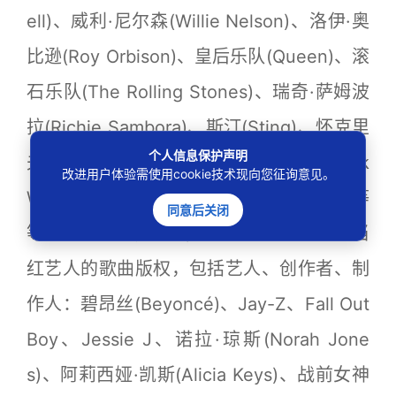
ell)、威利·尼尔森(Willie Nelson)、洛伊·奥
比逊(Roy Orbison)、皇后乐队(Queen)、滚
石乐队(The Rolling Stones)、瑞奇·萨姆波
拉(Richie Sambora)、斯汀(Sting)、怀克里
个人信息保护声明
夫·金(Wyclef Jean)、汉克·威廉姆斯(Hank
改进用户体验需使用cookie技术现向您征询意见。
Williams)和史蒂夫·旺德(Stevie Wonder)等
同意后关闭
等。近些年来，索尼/ATV也持续签下了最当
红艺人的歌曲版权，包括艺人、创作者、制
作人：碧昂丝(Beyoncé)、Jay-Z、Fall Out
Boy、Jessie J、诺拉·琼斯(Norah Jone
s)、阿莉西娅·凯斯(Alicia Keys)、战前女神