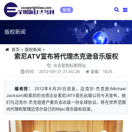
繁體
版权新闻
首页
>
版权新闻
>
索尼ATV宣布将代理杰克逊音乐版权
点击复制标题网址
时间：
2012-09-21 21:40:28
查看：
1825
编者按：
2012年8月20日消息，迈克尔·杰克逊(Michael
Jackson)和索尼的合资企业索尼/ATV音乐出版公司今天宣布，他
们与迈克尔·杰克逊遗产委员会达成一份全球协议，将在世界范围
内代理和管理迈克尔自己的Mijac音乐版权目录。