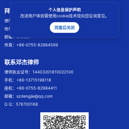
个人信息保护声明
拜访炜衡律所
改进用户体验需使用cookie技术现向您征询意见。
律所执业证号：24403200511032007
同意后关闭
地址：广东省深圳市南山区科发路19号华润置地大厦D座19楼
邮编：518057
传真：+86-0755-82984599
联系邓杰律师
律师执业证号：14403201810022100
手机：+86-13715198118
座机：+86-0755-82984411
邮箱：
szdengjie@qq.com
Q Q：578700168