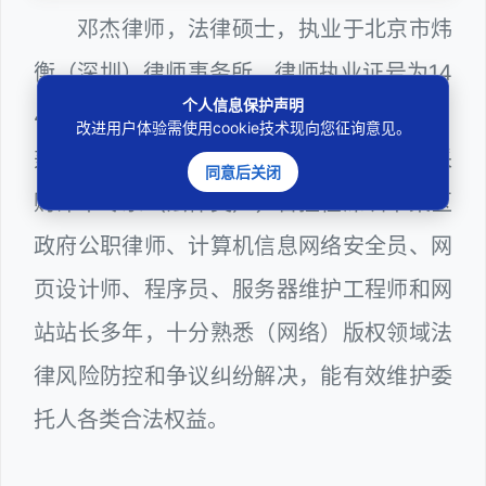
邓杰律师，法律硕士，执业于北京市炜
衡（深圳）律师事务所，律师执业证号为14
个人信息保护声明
403201810022100。邓杰律师现（或曾）
改进用户体验需使用cookie技术现向您征询意见。
兼任深圳市人民政府听证员、深圳市政府采
同意后关闭
购评审专家（法律类），曾担任深圳市某区
政府公职律师、计算机信息网络安全员、网
页设计师、程序员、服务器维护工程师和网
站站长多年，十分熟悉（网络）版权领域法
律风险防控和争议纠纷解决，能有效维护委
托人各类合法权益。