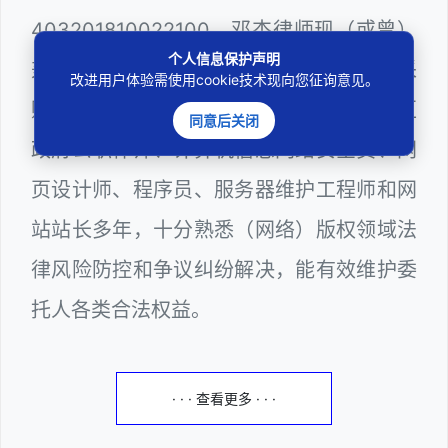
403201810022100。邓杰律师现（或曾）
个人信息保护声明
兼任深圳市人民政府听证员、深圳市政府采
改进用户体验需使用cookie技术现向您征询意见。
购评审专家（法律类），曾担任深圳市某区
同意后关闭
政府公职律师、计算机信息网络安全员、网
页设计师、程序员、服务器维护工程师和网
站站长多年，十分熟悉（网络）版权领域法
律风险防控和争议纠纷解决，能有效维护委
托人各类合法权益。
· · · 查看更多 · · ·