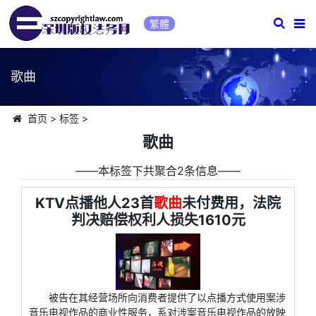
繁體
歌曲
首页
>
标签
>
歌曲
――本标签下共聚合2条信息――
KTV点播他人23首
歌曲
未付费用，法院
判决赔偿权利人损失1610元
被告在其经营场所向消费者提供了以点播方式使用案涉
音乐电视作品的商业性服务，系对涉案音乐电视作品的放映