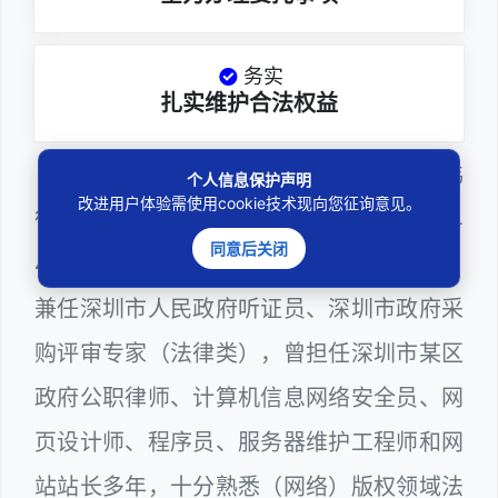
务实
扎实维护合法权益
邓杰律师，法律硕士，执业于北京市炜
个人信息保护声明
改进用户体验需使用cookie技术现向您征询意见。
衡（深圳）律师事务所，律师执业证号为14
同意后关闭
403201810022100。邓杰律师现（或曾）
兼任深圳市人民政府听证员、深圳市政府采
购评审专家（法律类），曾担任深圳市某区
政府公职律师、计算机信息网络安全员、网
页设计师、程序员、服务器维护工程师和网
站站长多年，十分熟悉（网络）版权领域法