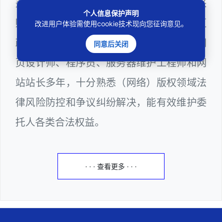
兼任深圳市人民政府听证员、深圳市政府采
个人信息保护声明
购评审专家（法律类），曾担任深圳市某区
改进用户体验需使用cookie技术现向您征询意见。
政府公职律师、计算机信息网络安全员、网
同意后关闭
页设计师、程序员、服务器维护工程师和网
站站长多年，十分熟悉（网络）版权领域法
律风险防控和争议纠纷解决，能有效维护委
托人各类合法权益。
· · · 查看更多 · · ·