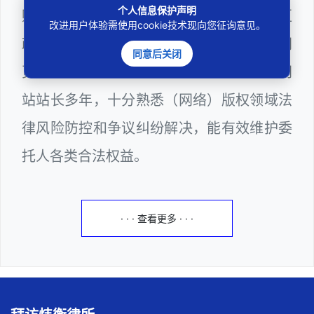
个人信息保护声明
购评审专家（法律类），曾担任深圳市某区
改进用户体验需使用cookie技术现向您征询意见。
政府公职律师、计算机信息网络安全员、网
同意后关闭
页设计师、程序员、服务器维护工程师和网
站站长多年，十分熟悉（网络）版权领域法
律风险防控和争议纠纷解决，能有效维护委
托人各类合法权益。
· · · 查看更多 · · ·