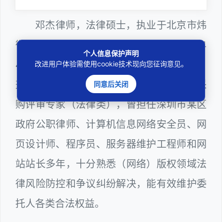
邓杰律师，法律硕士，执业于北京市炜
衡（深圳）律师事务所，律师执业证号为14
个人信息保护声明
403201810022100。邓杰律师现（或曾）
改进用户体验需使用cookie技术现向您征询意见。
兼任深圳市人民政府听证员、深圳市政府采
同意后关闭
购评审专家（法律类），曾担任深圳市某区
政府公职律师、计算机信息网络安全员、网
页设计师、程序员、服务器维护工程师和网
站站长多年，十分熟悉（网络）版权领域法
律风险防控和争议纠纷解决，能有效维护委
托人各类合法权益。